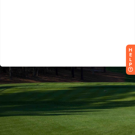
H
E
L
P