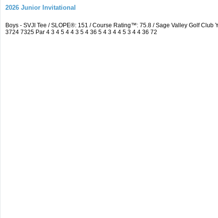
2026 Junior Invitational
Boys - SVJI Tee / SLOPE®: 151 / Course Rating™: 75.8 / Sage Valley Golf Cl
3724 7325 Par 4 3 4 5 4 4 3 5 4 36 5 4 3 4 4 5 3 4 4 36 72